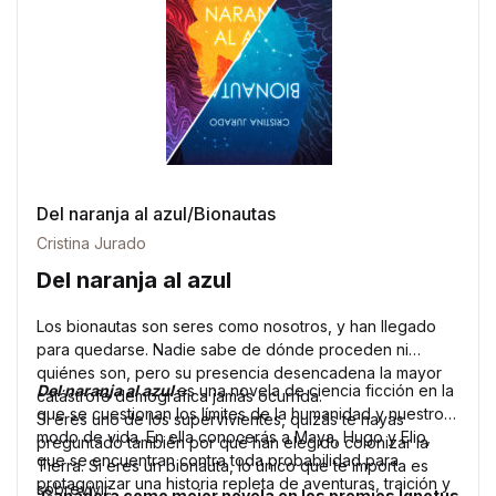
Del naranja al azul/Bionautas
Cristina Jurado
Del naranja al azul
Los bionautas son seres como nosotros, y han llegado
para quedarse. Nadie sabe de dónde proceden ni
quiénes son, pero su presencia desencadena la mayor
Del naranja al azul
es una novela de ciencia ficción en la
catástrofe demográfica jamás ocurrida.
que se cuestionan los límites de la humanidad y nuestro
Si eres uno de los supervivientes, quizás te hayas
modo de vida. En ella conocerás a Maya, Hugo y Elio,
preguntado también por qué han elegido colonizar la
que se encuentran contra toda probabilidad para
Tierra. Si eres un bionauta, lo único que te importa es
protagonizar una historia repleta de aventuras, traición y
sobrevivir.
¡Ganadora como mejor novela en los premios Ignotus