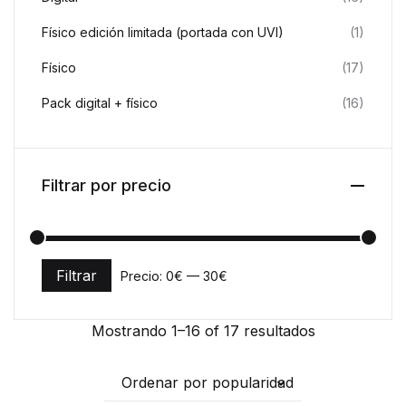
Físico edición limitada (portada con UVI)
(1)
Físico
(17)
Pack digital + físico
(16)
Filtrar por precio
Filtrar
Precio:
0€
—
30€
Precio mínimo
Precio máximo
Mostrando 1–16 of 17 resultados
Ordenar por popularidad