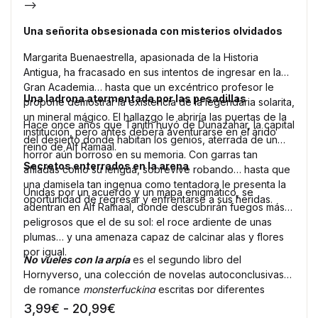
-->
Una señorita obsesionada con misterios olvidados
Margarita Buenaestrella, apasionada de la Historia
Antigua, ha fracasado en sus intentos de ingresar en la
Gran Academia… hasta que un excéntrico profesor le
Una ladrona atormentada por las pesadillas
propone demostrar la existencia de la legendaria solarita,
un mineral mágico. El hallazgo le abriría las puertas de la
Hace once años que Tanith huyó de Dunazahar, la capital
institución, pero antes deberá aventurarse en el árido
del desierto donde habitan los genios, aterrada de un
reino de Alf Ramaal.
horror aún borroso en su memoria. Con garras tan
Secretos enterrados en la arena
afiladas como su lengua, sobrevive robando… hasta que
una damisela tan ingenua como tentadora le presenta la
Unidas por un acuerdo y un mapa enigmático, se
oportunidad de regresar y enfrentarse a sus heridas.
adentran en Alf Ramaal, donde descubrirán fuegos más
peligrosos que el de su sol: el roce ardiente de unas
plumas… y una amenaza capaz de calcinar alas y flores
por igual.
No vueles con la arpía
es el segundo libro del
Hornyverso, una colección de novelas autoconclusivas
de romance
monsterfucking
escritas por diferentes
autores y ambientadas en la Vidriera, un mundo
Rango de precios: desde 3,99€ 
3,99
€
-
20,99
€