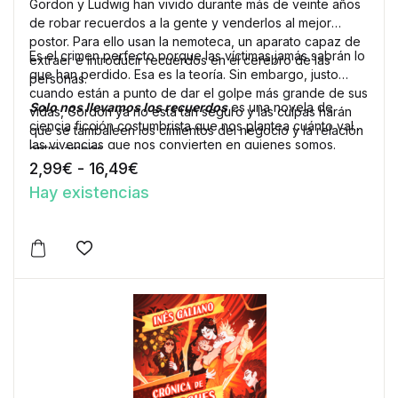
Gordon y Ludwig han vivido durante más de veinte años
de robar recuerdos a la gente y venderlos al mejor
postor. Para ello usan la nemoteca, un aparato capaz de
Es el crimen perfecto porque las víctimas jamás sabrán lo
extraer e introducir recuerdos en el cerebro de las
que han perdido. Esa es la teoría. Sin embargo, justo
personas.
cuando están a punto de dar el golpe más grande de sus
Solo nos llevamos los recuerdos
es una novela de
vidas, Gordon ya no está tan seguro y las culpas harán
ciencia ficción costumbrista que nos plantea cuánto valen
que se tambaleen los cimientos del negocio y la relación
las vivencias que nos convierten en quienes somos.
entre ambos.
Rango de precios: desde 2,99€ ha
2,99
€
-
16,49
€
Hay existencias
Este producto tiene múltiples variantes. Las opciones 
Añadir a la lista de deseos