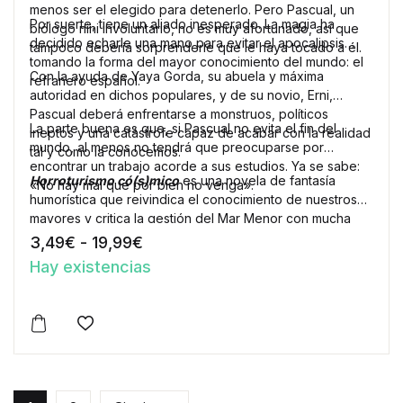
menos ser el elegido para detenerlo. Pero Pascual, un
Por suerte, tiene un aliado inesperado. La magia ha
biólogo nini involuntario, no es muy afortunado, así que
decidido echarle una mano para evitar el apocalipsis
tampoco debería sorprenderle que le haya tocado a él.
tomando la forma del mayor conocimiento del mundo: el
Con la ayuda de Yaya Gorda, su abuela y máxima
refranero español.
autoridad en dichos populares, y de su novio, Erni,
Pascual deberá enfrentarse a monstruos, políticos
La parte buena es que, si Pascual no evita el fin del
ineptos y una catástrofe capaz de acabar con la realidad
mundo, al menos no tendrá que preocuparse por
tal y como la conocemos.
encontrar un trabajo acorde a sus estudios. Ya se sabe:
Horroturismo có(s)mico
es una novela de fantasía
«No hay mal que por bien no venga».
humorística que reivindica el conocimiento de nuestros
mayores y critica la gestión del Mar Menor con mucha
acidez e ironía.
Rango de precios: desde 3,49€ h
3,49
€
-
19,99
€
Hay existencias
Este producto tiene múltiples variantes. Las opciones 
Añadir a la lista de deseos