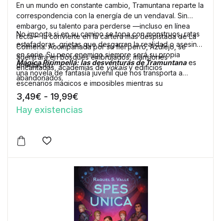
En un mundo en constante cambio, Tramuntana reparte la
correspondencia con la energía de un vendaval. Sin
embargo, su talento para perderse —incluso en línea
No importa si en su camino se topa con monstruos, ratas
recta— la convierte en la cartera más despistada de La
estafadoras, grietas que desgarran la realidad o asesinos
Colmena. Acompañada por su fiel perro, Azulejo, se
en serie. Su peor enemigo siempre será su propia
adentrará en bosques embrujados, mansiones
Mágica Pirimpella: las desventuras de Tramuntana
es
orientación.
encantadas, academias de
yokais
y edificios
una novela de fantasía juvenil que nos transporta a
abandonados.
escenarios mágicos e imposibles mientras su
protagonista descubre que ser cartera es mucho más
Rango de precios: desde 3,49€ h
3,49
€
-
19,99
€
que repartir correspondencia y que las misivas escritas
Hay existencias
con el corazón son imposibles de ignorar.
Este producto tiene múltiples variantes. Las opciones 
Añadir a la lista de deseos