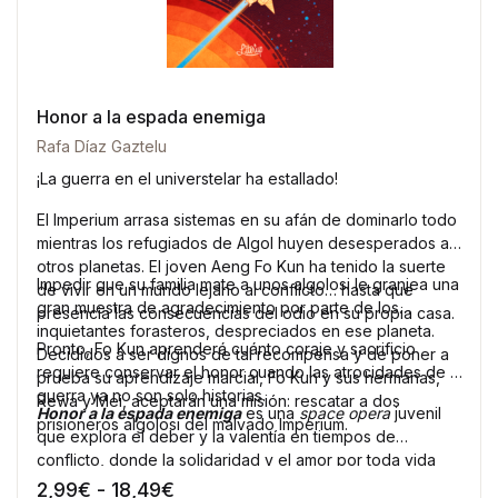
Honor a la espada enemiga
Rafa Díaz Gaztelu
¡La guerra en el universtelar ha estallado!
El Imperium arrasa sistemas en su afán de dominarlo todo
mientras los refugiados de Algol huyen desesperados a
otros planetas. El joven Aeng Fo Kun ha tenido la suerte
Impedir que su familia mate a unos algolosi le granjea una
de vivir en un mundo lejano al conflicto… hasta que
gran muestra de agradecimiento por parte de los
presencia las consecuencias del odio en su propia casa.
inquietantes forasteros, despreciados en ese planeta.
Pronto, Fo Kun aprenderá cuánto coraje y sacrificio
Decididos a ser dignos de tal recompensa y de poner a
requiere conservar el honor cuando las atrocidades de la
prueba su aprendizaje marcial, Fo Kun y sus hermanas,
guerra ya no son solo historias.
Rewa y Mei, aceptarán una misión: rescatar a dos
Honor a la espada enemiga
es una
space opera
juvenil
prisioneros algolosi del malvado Imperium.
que explora el deber y la valentía en tiempos de
conflicto, donde la solidaridad y el amor por toda vida
son clave para la victoria.
Rango de precios: desde 2,99€ ha
2,99
€
-
18,49
€