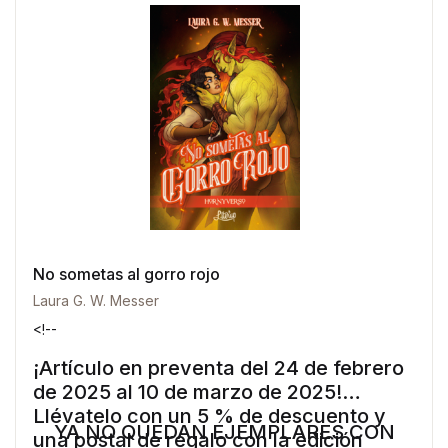
No sometas al gorro rojo
Laura G. W. Messer
<!--
¡Artículo en preventa del 24 de febrero
de 2025 al 10 de marzo de 2025!
Llévatelo con un 5 % de descuento y
YA NO QUEDAN EJEMPLARES CON
una postal de regalo con la edición