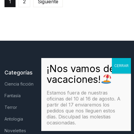
1
2
Siguiente
Categorías
Ciencia ficción
Estamos fuera de nuestras
Fantasía
oficinas del 10 al 16 de agosto. A
partir del 17 enviaremos los
Terror
pedidos que nos lleguen estos
días. Disculpad las molestias
Antologia
ocasionadas.
Novelettes