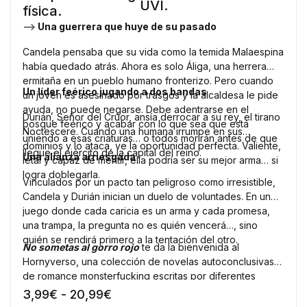
UVI.
física
.
-->
Una guerrera que huye de su pasado
Candela
pensaba que su vida como la temida Malaespina
había quedado atrás. Ahora es solo Áliga, una herrera
ermitaña en un pueblo humano fronterizo. Pero cuando
Un líder feérico jugando a dos bandas
un joven es asesinado por trasgos y la alcaldesa le pide
ayuda, no puede negarse. Debe adentrarse en el
Durián, Señor del Crúor, ansía derrocar a su rey, el tirano
bosque feérico y acabar con lo que sea que está
Noctescere. Cuando una humana irrumpe en sus
uniendo a esas criaturas… o todos morirán antes de que
dominios y lo ataca, ve la oportunidad perfecta. Valiente,
llegue el ejército de la capital del reino.
Una alianza arriesgada
letal y capaz de mentir, ella podría ser su mejor arma… si
logra doblegarla.
Vinculados por un pacto tan peligroso como irresistible,
Candela
y Durián inician un duelo de voluntades. En un
juego donde cada caricia es un arma y cada promesa,
una trampa, la pregunta no es quién vencerá…, sino
quién se rendirá primero a la tentación del otro.
No sometas al gorro rojo
te da la bienvenida al
Hornyverso, una colección de novelas autoconclusivas
de romance monsterfucking escritas por diferentes
autores y ambientadas en la Vidriera, un mundo formado
Rango de precios: desde 3,99€ 
3,99
€
-
20,99
€
por fragmentos de múltiples dimensiones que quedaron