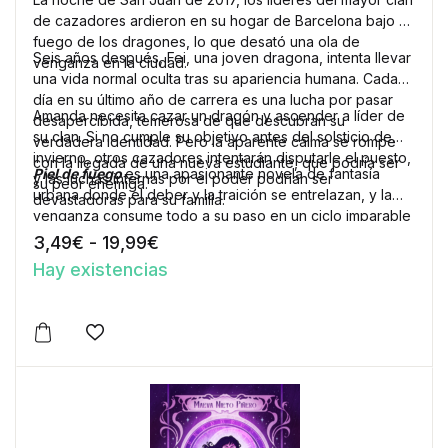
de cazadores ardieron en su hogar de Barcelona bajo el
fuego de los dragones, lo que desató una ola de
Seis años después, Fei, una joven dragona, intenta llevar
venganza en la ciudad.
una vida normal oculta tras su apariencia humana. Cada
día en su último año de carrera es una lucha por pasar
Amanda necesita cazar un dragón y ascender a líder de
desapercibida, temerosa de que descubran su
su clan. Si no cumple su objetivo antes del solsticio de
verdadera identidad. Pero la aparente calma se rompe
invierno, otros cazadores intentarán disputarle el puesto,
con la llegada de una nueva estudiante, que podría ser
Piel de fuego
es una apasionante novela de fantasía
y las luchas internas por el poder podrían ser
su peor enemiga.
urbana donde el deber y la traición se entrelazan, y la
devastadoras para su familia.
venganza consume todo a su paso en un ciclo imparable
de destrucción. En este juego de sombras, ¿quién saldrá
Rango de precios: desde 3,49€ h
3,49
€
-
19,99
€
victorioso?
Hay existencias
Este producto tiene múltiples variantes. Las opciones 
Añadir a la lista de deseos