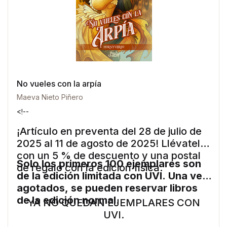
No vueles con la arpía
Maeva Nieto Piñero
<!--
¡Artículo en preventa del 28 de julio de
2025 al 11 de agosto de 2025! Llévatelo
con un 5 % de descuento y una postal
Solo los primeros 100 ejemplares son
de regalo con la edición física.
de la edición limitada con UVI. Una vez
agotados, se pueden reservar libros
de la edición normal.
YA NO QUEDAN EJEMPLARES CON
UVI.