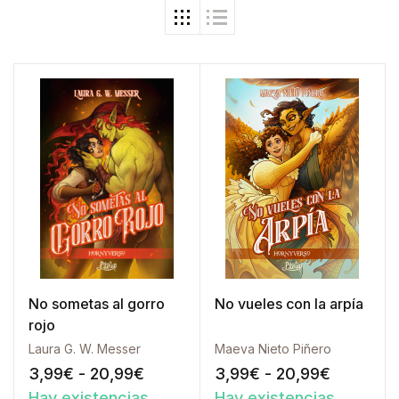
No sometas al gorro
No vueles con la arpía
rojo
Laura G. W. Messer
Maeva Nieto Piñero
Rango de precios: desde 3,99€ h
Rango de
3,99
€
-
20,99
€
3,99
€
-
20,99
€
Hay existencias
Hay existencias