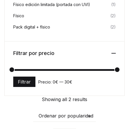
Físico edición limitada (portada con UVI)
(1)
Físico
(2)
Pack digital + físico
(2)
Filtrar por precio
Filtrar
Precio:
0€
—
30€
Precio mínimo
Precio máximo
Showing all 2 results
Ordenar por popularidad