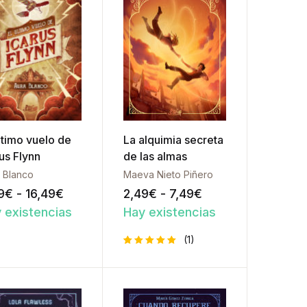
ltimo vuelo de
La alquimia secreta
us Flynn
de las almas
 Blanco
Maeva Nieto Piñero
,99€
os: desde 1,99€ hasta 5,99€
Rango de precios: desde 2,99€ hasta 16,
Rango de precios
9
€
-
16,49
€
2,49
€
-
7,49
€
 existencias
Hay existencias
ista de deseos
Añadir a la lista de deseos
(1)
Añadir a la lista
Valorado
1
con
5.00
de 5 en
base a
valoración
de un