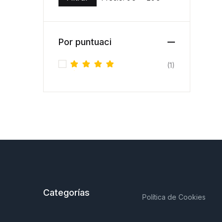
Precio mínimo
Precio máximo
Por puntuaci
(1)
Valorado
con
5
de
5
Categorías
Política de Cookies