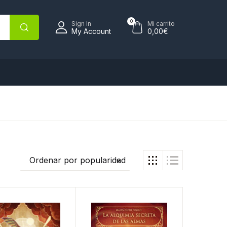
0
Sign In
Mi carrito
My Account
0,00
€
Ordenar por popularidad