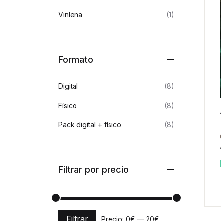
Vinlena
(1)
Formato
Digital
(8)
Físico
(8)
Pack digital + físico
(8)
Filtrar por precio
Filtrar
Precio:
0€
—
20€