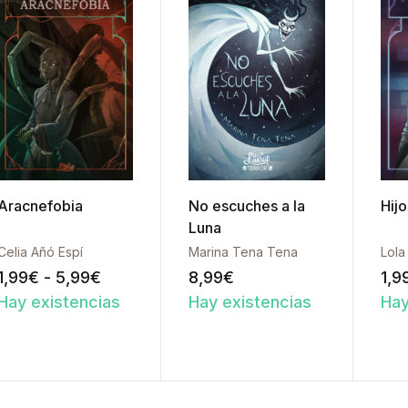
Aracnefobia
No escuches a la
Hijo
Luna
Celia Añó Espí
Marina Tena Tena
Lola
Rango de precios: desde 1,99€ hasta 5
1,99
€
-
5,99
€
8,99
€
1,9
Hay existencias
Hay existencias
Hay
Añadir a la lista de deseos
Añadir a la l