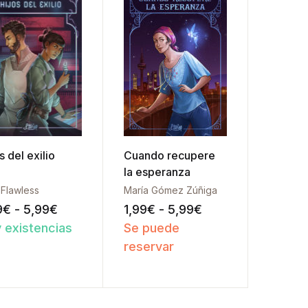
cliente
s del exilio
Cuando recupere
la esperanza
 Flawless
María Gómez Zúñiga
,99€
Rango de precios: desde 1,99€ hasta 5,99
Rango de precios:
9
€
-
5,99
€
1,99
€
-
5,99
€
 existencias
Se puede
ista de deseos
Añadir a la lista de deseos
reservar
Añadir a la lista