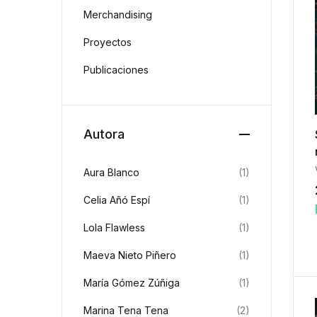
Merchandising
Proyectos
Publicaciones
Autora
Aura Blanco
(1)
Celia Añó Espí
(1)
Lola Flawless
(1)
Maeva Nieto Piñero
(1)
María Gómez Zúñiga
(1)
Marina Tena Tena
(2)