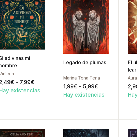
Si adivinas mi
Legado de plumas
El ú
nombre
Icar
Vinlena
Marina Tena Tena
Aura
Rango de precios: desde 2,49€ hasta 7
2,49
€
-
7,99
€
Rango de preci
1,99
€
-
5,99
€
2,9
Hay existencias
Hay existencias
Hay
Añadir a la lista de deseos
Añadir a la l