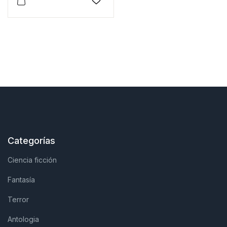
Este producto tiene múltiples variantes. Las opciones 
Añadir a la lista de deseos
Categorías
Ciencia ficción
Fantasía
Terror
Antologia