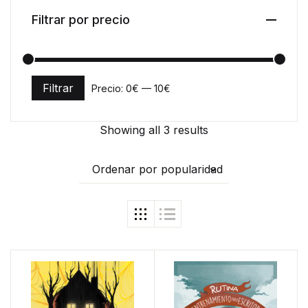
Filtrar por precio
Filtrar
Precio:
0€
—
10€
Precio mínimo
Precio máximo
Showing all 3 results
Ordenar por popularidad