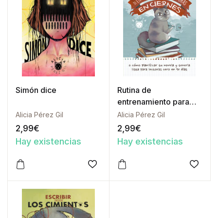
Simón dice
Rutina de
entrenamiento para
escritoras en ciernes
Alicia Pérez Gil
Alicia Pérez Gil
2,99
€
2,99
€
Hay existencias
Hay existencias
Este producto tiene múltiples variantes. Las opciones 
Este producto tiene múltipl
Añadir a la lista de deseos
Añadir