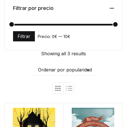
Filtrar por precio
Filtrar
Precio:
0€
—
10€
Precio mínimo
Precio máximo
Showing all 3 results
Ordenar por popularidad