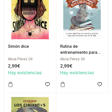
Simón dice
Rutina de
entrenamiento para
escritoras en ciernes
Alicia Pérez Gil
Alicia Pérez Gil
2,99
€
2,99
€
Hay existencias
Hay existencias
Este producto tiene múltiples variantes. Las opciones 
Este producto tiene múltipl
Añadir a la lista de deseos
Añadir