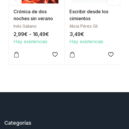
Crónica de dos
Escribir desde los
S
noches sin verano
cimientos
l
Inés Galiano
Alicia Pérez Gil
S
Rango de precios: desde 2,99€ 
2,99
€
-
16,49
€
3,49
€
2
Hay existencias
Hay existencias
H
Este producto tiene múltiples variantes. Las opcione
Este producto tiene múltipl
E
Añadir a la lista de deseos
Añadir a
Categorías