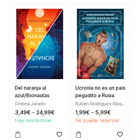
Del naranja al
Ucronía no es un país
azul/Bionautas
pegadito a Rusia
Cristina Jurado
Rubén Rodríguez Rísquez
Rango de precios: desde 3,49€
Rango de p
3,49
€
-
24,99
€
1,99
€
-
5,99
€
Hay existencias
Se puede reservar
Este producto tiene múltiples variantes. Las opcione
Este producto tiene múltipl
Añadir a la lista de deseos
Añadir a