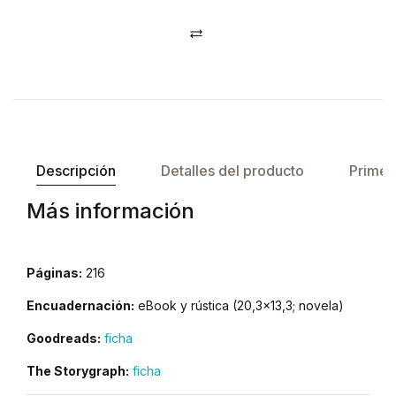
Comparar
Descripción
Detalles del producto
Primer
Más información
Páginas:
216
Encuadernación:
eBook y rústica (20,3×13,3; novela)
Goodreads:
ficha
The Storygraph:
ficha