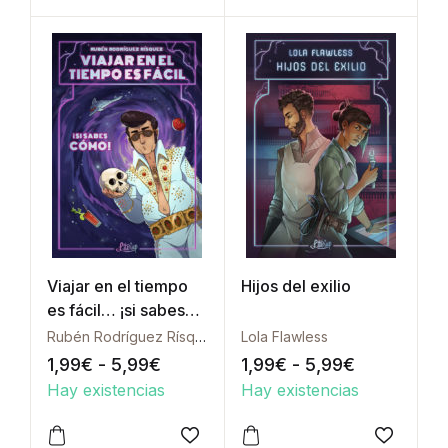
Viajar en el tiempo
Hijos del exilio
es fácil… ¡si sabes
cómo!
Rubén Rodríguez Rísquez
Lola Flawless
Rango de precios: desde 1,99€ h
Rango de p
1,99
€
-
5,99
€
1,99
€
-
5,99
€
Hay existencias
Hay existencias
Este producto tiene múltiples variantes. Las opcione
Este producto tiene múltipl
Añadir a la lista de deseos
Añadir a