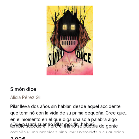
Simón dice
Alicia Pérez Gil
Pilar lleva dos años sin hablar, desde aquel accidente
que terminó con la vida de su prima pequeña. Cree que
en el momento en el que diga una sola palabra algo
¿Qué pasará cuando Pilar, por fin, hable?
terrible sucederá. Pero el barrio se puebla de gente
extraña y una preciosa niña, muy parecida a su querida
Susi, necesita su ayuda.