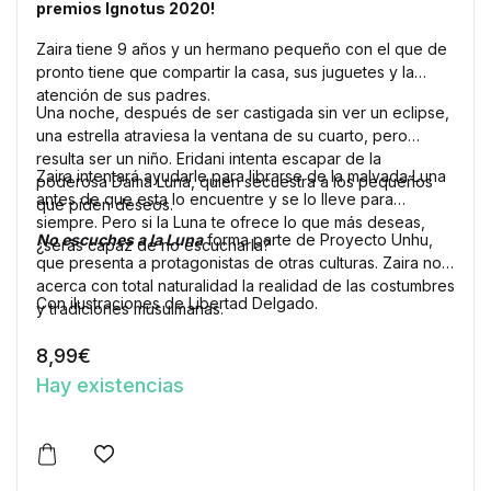
premios Ignotus 2020!
Zaira tiene 9 años y un hermano pequeño con el que de
pronto tiene que compartir la casa, sus juguetes y la
atención de sus padres.
Una noche, después de ser castigada sin ver un eclipse,
una estrella atraviesa la ventana de su cuarto, pero
resulta ser un niño. Eridani intenta escapar de la
Zaira intentará ayudarle para librarse de la malvada Luna
poderosa Dama Luna, quien secuestra a los pequeños
antes de que esta lo encuentre y se lo lleve para
que piden deseos.
siempre. Pero si la Luna te ofrece lo que más deseas,
No escuches a la Luna
forma parte de Proyecto Unhu,
¿serás capaz de no escucharla?
que presenta a protagonistas de otras culturas. Zaira nos
acerca con total naturalidad la realidad de las costumbres
Con ilustraciones de Libertad Delgado.
y tradiciones musulmanas.
8,99
€
Hay existencias
Este producto tiene múltiples variantes. Las opciones 
Añadir a la lista de deseos