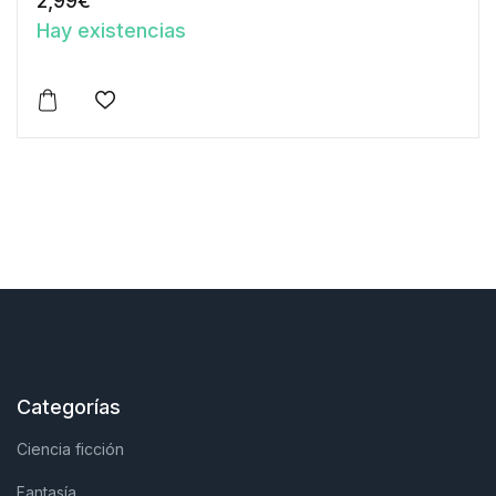
2,99
€
Hay existencias
Este producto tiene múltiples variantes. Las opciones 
Añadir a la lista de deseos
Categorías
Ciencia ficción
Fantasía