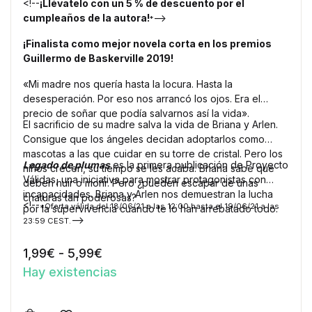
<!--
¡Llévatelo con un 5 % de descuento por el
cumpleaños de la autora!
-->
*
¡Finalista como mejor novela corta en los premios
Guillermo de Baskerville 2019!
«Mi madre nos quería hasta la locura. Hasta la
desesperación. Por eso nos arrancó los ojos. Era el
precio de soñar que podía salvarnos así la vida».
El sacrificio de su madre salva la vida de Briana y Arlen.
Consigue que los ángeles decidan adoptarlos como
mascotas a las que cuidar en su torre de cristal. Pero los
Legado de plumas
es la primera publicación de Proyecto
niños crecen, su tiempo se les acaba. Briana sabe que
Válidas, una iniciativa para mostrar protagonistas con
deben huir o morir. Pero ¿pueden escapar de unas
incapacidades. Briana y Arlen nos demuestran la lucha
criaturas tan poderosas?
<!--
*Oferta válida del 18/06/21 a las 12:00 hasta el 19/06/21 a las
por la supervivencia cuando te lo han arrebatado todo.
-->
23:59 CEST.
Rango de precios: desde 1,99€ has
1,99
€
-
5,99
€
Hay existencias