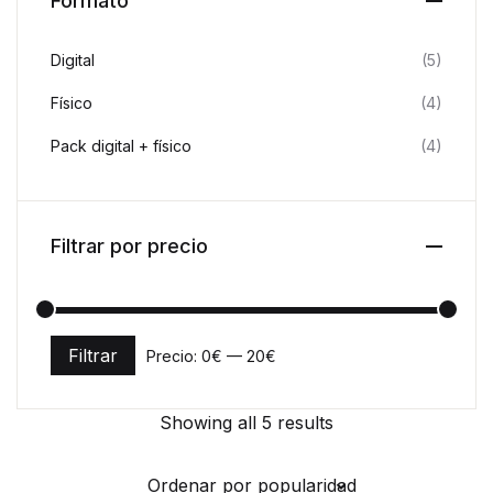
Formato
Digital
(5)
Físico
(4)
Pack digital + físico
(4)
Filtrar por precio
Filtrar
Precio:
0€
—
20€
Precio mínimo
Precio máximo
Showing all 5 results
Ordenar por popularidad