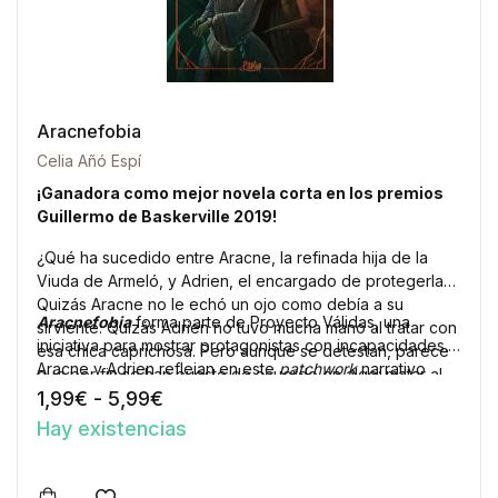
Aracnefobia
Celia Añó Espí
¡Ganadora como mejor novela corta en los premios
Guillermo de Baskerville 2019!
¿Qué ha sucedido entre Aracne, la refinada hija de la
Viuda de Armeló, y Adrien, el encargado de protegerla?
Quizás Aracne no le echó un ojo como debía a su
Aracnefobia
forma parte de Proyecto Válidas, una
sirviente. Quizás Adrien no tuvo mucha mano al tratar con
iniciativa para mostrar protagonistas con incapacidades.
esa chica caprichosa. Pero aunque se detestan, parece
Aracne y Adrien reflejan en este
patchwork
narrativo
que por fin se han puesto de acuerdo en algo: matar al
cómo el protagonista de una historia puede ser el villano
Rango de precios: desde 1,99€ has
1,99
€
-
5,99
€
otro.
de otra.
Hay existencias