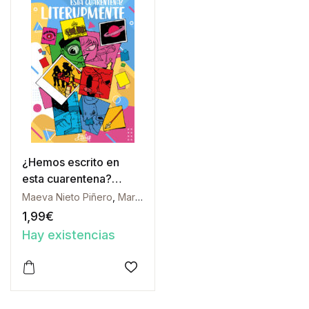
¿Hemos escrito en
esta cuarentena?
Literupmente
Maeva Nieto Piñero
,
María Gómez Zúñiga
,
Patricia Macías
,
Raqu
1,99
€
Hay existencias
Añadir a la lista de deseos