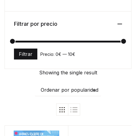
Filtrar por precio
Filtrar
Precio:
0€
—
10€
Precio mínimo
Precio máximo
Showing the single result
Ordenar por popularidad