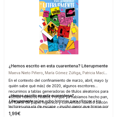
¿Hemos escrito en esta cuarentena? Literupmente
Maeva Nieto Piñero
,
María Gómez Zúñiga
,
Patricia Macías
,
Raq
En el contexto del confinamiento de marzo, abril, mayo (y
quién sabe qué más) de 2020, algunos escritores
recurrimos a tablas generadoras de títulos aleatorios para
¿Hemos escrito en esta cuarentena?
escribir nuestros relatos. Porque ya habíamos hecho pan,
Literupmente
reúne ocho historias para ofrecer a los
un fuerte de papel higiénico y convertido nuestro balcón
lectores una vía de escape… mucho mejor que tirarse por
en una discoteca de barrio. En esta antología hay autores
la ventana. Lo bueno de los libros es que no caducan, así
1,99
€
publicados y otros que permanecerán en secreto por el