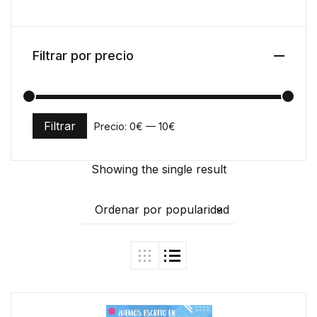
Filtrar por precio
Filtrar
Precio:
0€
—
10€
Precio mínimo
Precio máximo
Showing the single result
Ordenar por popularidad