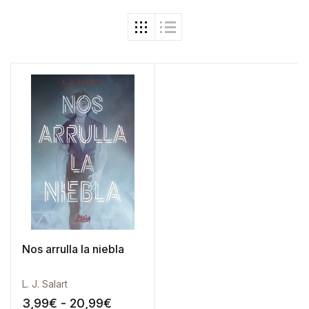
Nos arrulla la niebla
L. J. Salart
Rango de precios: desde 3,99€ h
3,99
€
-
20,99
€