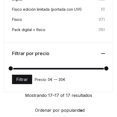
Físico edición limitada (portada con UVI)
(1)
Físico
(17)
Pack digital + físico
(16)
Filtrar por precio
Filtrar
Precio:
0€
—
30€
Precio mínimo
Precio máximo
Mostrando 17–17 of 17 resultados
Ordenar por popularidad