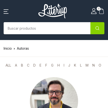
0
Inicio
Autoras
ALL
A
B
C
D
E
F
G
H
I
J
K
L
M
N
O
P