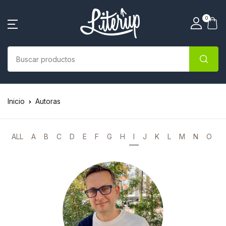
0
Inicio
Autoras
ALL
A
B
C
D
E
F
G
H
I
J
K
L
M
N
O
P