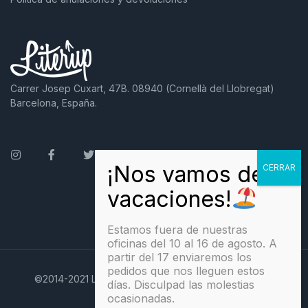
Carrer Josep Cuxart, 47B. 08940 (Cornellà del Llobregat)
Barcelona, España.
Instagram
Facebook
Twitter
Estamos fuera de nuestras
oficinas del 10 al 16 de agosto. A
partir del 17 enviaremos los
pedidos que nos lleguen estos
©2014-2021 Literup. Todos los derechos reservados
días. Disculpad las molestias
ocasionadas.