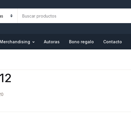
Merchandising
Autoras
Bono regalo
Contacto
v12
20