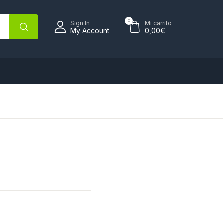
0
Sign In
Mi carrito
My Account
0,00
€