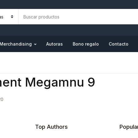
Merchandising
Autoras
Bono regalo
Contacto
ment Megamnu 9
20
Top Authors
Popula