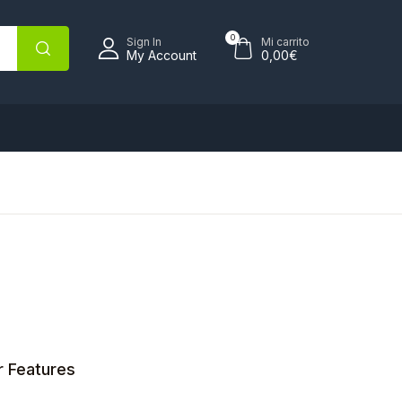
0
Sign In
Mi carrito
My Account
0,00
€
r Features