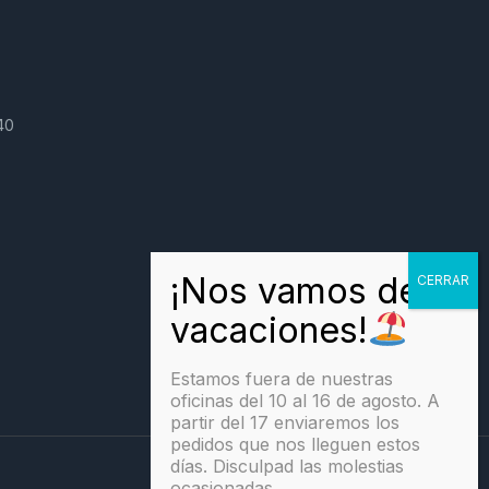
40
Estamos fuera de nuestras
oficinas del 10 al 16 de agosto. A
partir del 17 enviaremos los
pedidos que nos lleguen estos
días. Disculpad las molestias
ocasionadas.