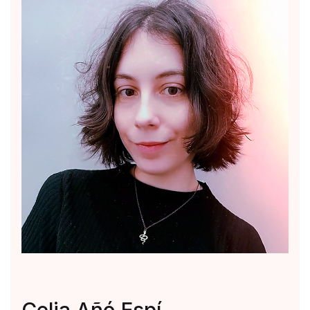
Celia Añó Espí