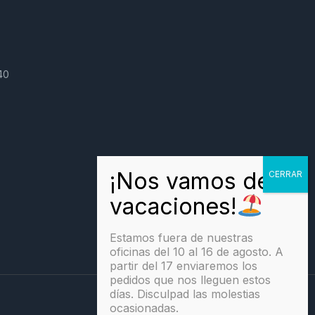
40
Estamos fuera de nuestras
oficinas del 10 al 16 de agosto. A
partir del 17 enviaremos los
pedidos que nos lleguen estos
días. Disculpad las molestias
ocasionadas.