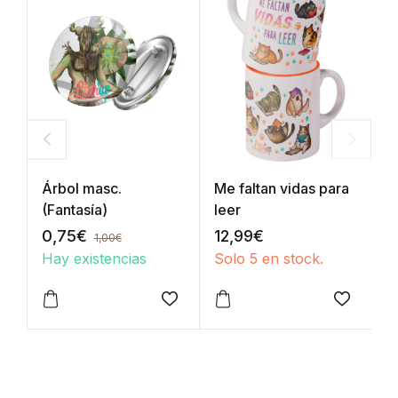
Árbol masc.
Me faltan vidas para
D
(Fantasía)
leer
(
0,75
€
12,99
€
1
1,00
€
Hay existencias
Solo 5 en stock.
S
Añadir a la lista de deseos
Añadir a