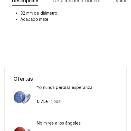
Descripción
Detalles del producto
Valora
32 mm de diámetro
Acabado mate
Ofertas
Yo nunca perdí la esperanza
0,75
€
1,00
€
No mires a los ángeles