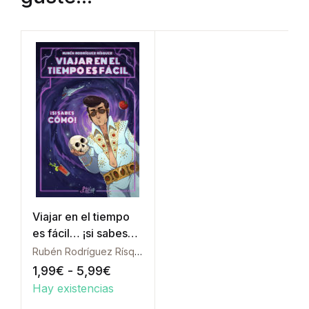
Viajar en el tiempo
es fácil… ¡si sabes
cómo!
Rubén Rodríguez Rísquez
Rango de precios: desde 1,99€ h
1,99
€
-
5,99
€
Hay existencias