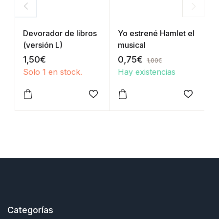
Devorador de libros
Yo estrené Hamlet el
S
(versión L)
musical
d
1,50
€
0,75
€
0
1,00
€
Solo 1 en stock.
Hay existencias
H
Añadir a la lista de deseos
Añadir a
Categorías